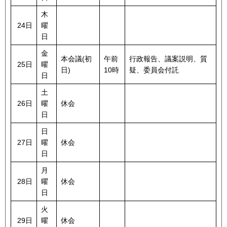
木
24日
曜
日
金
本会議(初
午前
行政報告、議案説明、質
25日
曜
日)
10時
疑、委員会付託
日
土
26日
曜
休会
日
日
27日
曜
休会
日
月
28日
曜
休会
日
火
29日
曜
休会