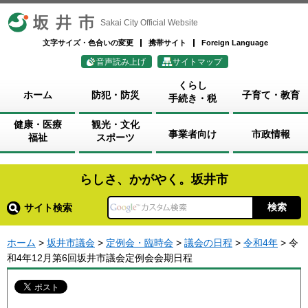
坂井市
Sakai City Official Website
文字サイズ・色合いの変更
携帯サイト
Foreign Language
音声読み上げ
サイトマップ
くらし
ホーム
防犯・防災
子育て・教育
手続き・税
健康・医療
観光・文化
事業者向け
市政情報
福祉
スポーツ
らしさ、かがやく。坂井市
サイト検索
ホーム
>
坂井市議会
>
定例会・臨時会
>
議会の日程
>
令和4年
> 令
和4年12月第6回坂井市議会定例会会期日程