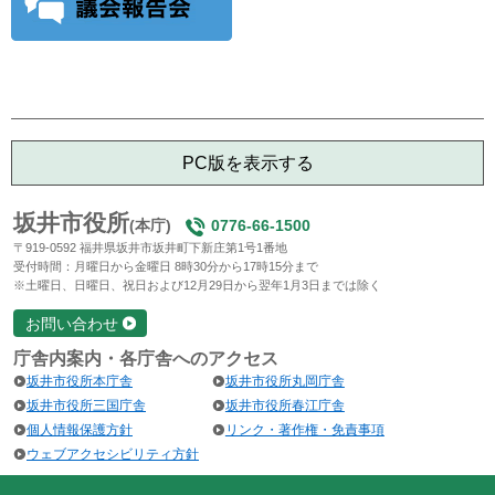
PC版を表示する
坂井市役所
(本庁)
0776-66-1500
〒919-0592 福井県坂井市坂井町下新庄第1号1番地
受付時間：月曜日から金曜日 8時30分から17時15分まで
※土曜日、日曜日、祝日および12月29日から翌年1月3日までは除く
お問い合わせ
庁舎内案内・各庁舎へのアクセス
坂井市役所本庁舎
坂井市役所丸岡庁舎
坂井市役所三国庁舎
坂井市役所春江庁舎
個人情報保護方針
リンク・著作権・免責事項
ウェブアクセシビリティ方針