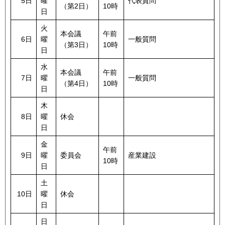
5日
曜
代表質問
（第2日）
10時
日
火
本会議
午前
6日
曜
一般質問
（第3日）
10時
日
水
本会議
午前
7日
曜
一般質問
（第4日）
10時
日
木
8日
曜
休会
日
金
午前
9日
曜
委員会
産業建設
10時
日
土
10日
曜
休会
日
日