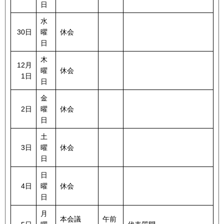
日
水
30日
曜
休会
日
木
12月
曜
休会
1日
日
金
2日
曜
休会
日
土
3日
曜
休会
日
日
4日
曜
休会
日
月
本会議
午前