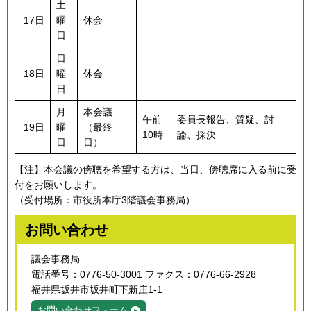
土
17日
曜
休会
日
日
18日
曜
休会
日
月
本会議
午前
委員長報告、質疑、討
19日
曜
（最終
10時
論、採決
日
日）
【注】本会議の傍聴を希望する方は、当日、傍聴席に入る前に受
付をお願いします。
（受付場所：市役所本庁3階議会事務局）
お問い合わせ
議会事務局
電話番号：0776-50-3001 ファクス：0776-66-2928
福井県坂井市坂井町下新庄1-1
お問い合わせフォーム