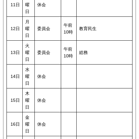
11日
曜
休会
日
月
午前
12日
曜
委員会
教育民生
10時
日
火
午前
13日
曜
委員会
総務
10時
日
水
14日
曜
休会
日
木
15日
曜
休会
日
金
16日
曜
休会
日