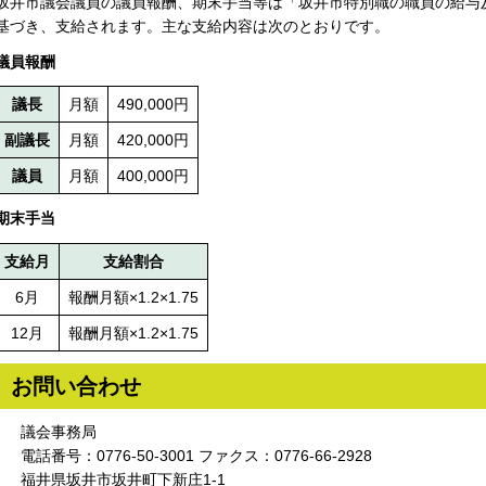
坂井市議会議員の議員報酬、期末手当等は「坂井市特別職の職員の給与
基づき、支給されます。主な支給内容は次のとおりです。
議員報酬
議長
月額
490,000円
副議長
月額
420,000円
議員
月額
400,000円
期末手当
支給月
支給割合
6月
報酬月額×1.2×1.75
12月
報酬月額×1.2×1.75
お問い合わせ
議会事務局
電話番号：0776-50-3001 ファクス：0776-66-2928
福井県坂井市坂井町下新庄1-1