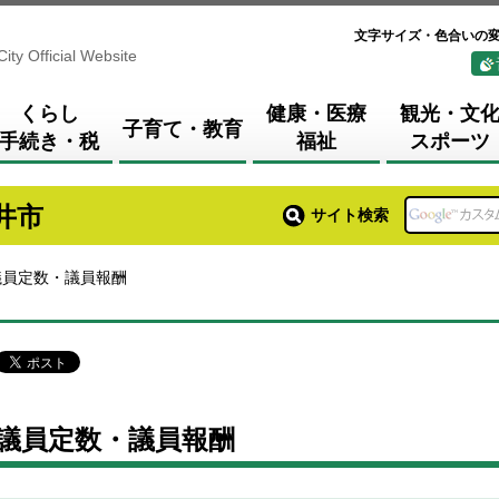
文字サイズ・色合いの
City Official Website
くらし
健康・医療
観光・文
子育て・教育
手続き・税
福祉
スポーツ
井市
サイト検索
議員定数・議員報酬
議員定数・議員報酬