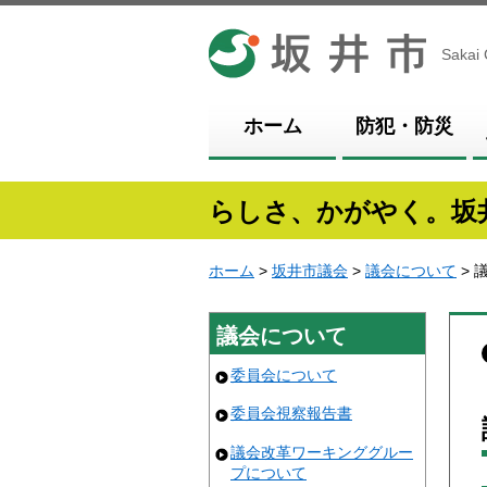
坂井市
Sakai 
ホーム
防犯・防災
らしさ、かがやく。坂
ホーム
>
坂井市議会
>
議会について
> 
議会について
委員会について
委員会視察報告書
議会改革ワーキンググルー
プについて