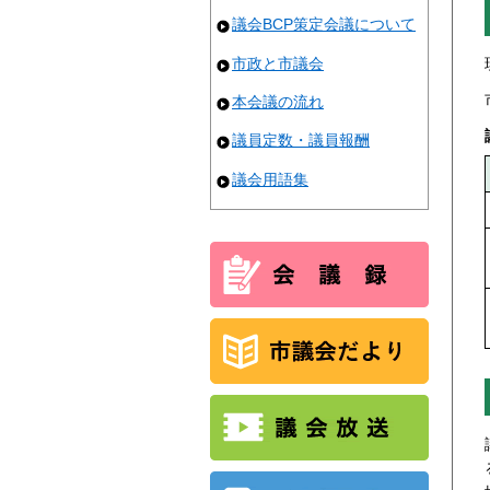
議会BCP策定会議について
市政と市議会
本会議の流れ
議員定数・議員報酬
議会用語集