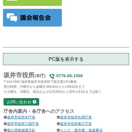
PC版を表示する
坂井市役所
(本庁)
0776-66-1500
〒919-0592 福井県坂井市坂井町下新庄第1号1番地
受付時間：月曜日から金曜日 8時30分から17時15分まで
※土曜日、日曜日、祝日および12月29日から翌年1月3日までは除く
お問い合わせ
庁舎内案内・各庁舎へのアクセス
坂井市役所本庁舎
坂井市役所丸岡庁舎
坂井市役所三国庁舎
坂井市役所春江庁舎
個人情報保護方針
リンク・著作権・免責事項