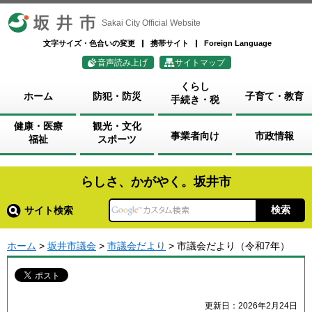
坂井市
Sakai City Official Website
文字サイズ・色合いの変更
携帯サイト
Foreign Language
音声読み上げ
サイトマップ
くらし
ホーム
防犯・防災
子育て・教育
手続き・税
健康・医療
観光・文化
事業者向け
市政情報
福祉
スポーツ
らしさ、かがやく。坂井市
サイト検索
ホーム
>
坂井市議会
>
市議会だより
> 市議会だより（令和7年）
更新日：2026年2月24日