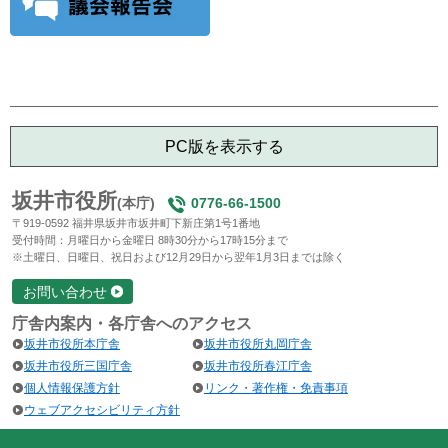
PC版を表示する
坂井市役所
(本庁)
0776-66-1500
〒919-0592 福井県坂井市坂井町下新庄第1号1番地
受付時間：月曜日から金曜日 8時30分から17時15分まで
※土曜日、日曜日、祝日および12月29日から翌年1月3日までは除く
お問い合わせ
庁舎内案内・各庁舎へのアクセス
坂井市役所本庁舎
坂井市役所丸岡庁舎
坂井市役所三国庁舎
坂井市役所春江庁舎
個人情報保護方針
リンク・著作権・免責事項
ウェブアクセシビリティ方針