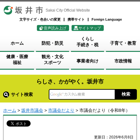
坂井市
Sakai City Official Website
文字サイズ・色合いの変更
携帯サイト
Foreign Language
音声読み上げ
サイトマップ
くらし
ホーム
防犯・防災
子育て・教育
手続き・税
健康・医療
観光・文化
事業者向け
市政情報
福祉
スポーツ
らしさ、かがやく。坂井市
サイト検索
ホーム
>
坂井市議会
>
市議会だより
> 市議会だより（令和8年）
更新日：2026年6月8日