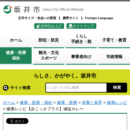
坂井市
Sakai City Official Website
文字サイズ・色合いの変更
携帯サイト
Foreign Language
音声読み上げ
サイトマップ
くらし
ホーム
防犯・防災
子育て・教育
手続き・税
健康・医療
観光・文化
事業者向け
市政情報
福祉
スポーツ
らしさ、かがやく。坂井市
サイト検索
ホーム
>
健康・医療・福祉
>
健康・医療
>
栄養と食育
>
健康レシピ
> 健康レシピ【歩こっさプラス】減塩カレー