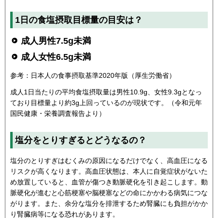
1日の食塩摂取目標量の目安は？
成人男性7.5g未満
成人女性6.5g未満
参考：日本人の食事摂取基準2020年版（厚生労働省）
成人1日当たりの平均食塩摂取量は男性10.9g、女性9.3gとなっ
ており目標量より約3g上回っているのが現状です。（令和元年
国民健康・栄養調査報告より）
塩分をとりすぎるとどうなるの？
塩分のとりすぎはむくみの原因になるだけでなく、高血圧になる
リスクが高くなります。高血圧状態は、本人に自覚症状がないた
め放置していると、血管が傷つき動脈硬化を引き起こします。動
脈硬化が進むと心筋梗塞や脳梗塞などの命にかかわる病気につな
がります。また、余分な塩分を排泄するため腎臓にも負担がかか
り腎臓病等になる恐れがあります。