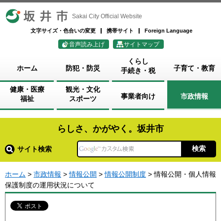
坂井市
Sakai City Official Website
文字サイズ・色合いの変更
携帯サイト
Foreign Language
音声読み上げ
サイトマップ
くらし
ホーム
防犯・防災
子育て・教育
手続き・税
健康・医療
観光・文化
事業者向け
市政情報
福祉
スポーツ
らしさ、かがやく。坂井市
サイト検索
ホーム
>
市政情報
>
情報公開
>
情報公開制度
> 情報公開・個人情報
保護制度の運用状況について