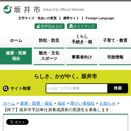
坂井市
Sakai City Official Website
文字サイズ・色合いの変更
携帯サイト
Foreign Language
音声読み上げ
サイトマップ
くらし
ホーム
防犯・防災
子育て・教育
手続き・税
健康・医療
観光・文化
事業者向け
市政情報
福祉
スポーツ
らしさ、かがやく。坂井市
サイト検索
ホーム
>
健康・医療・福祉
>
福祉
>
障がい者福祉
>
お知らせ
>
【終了】坂井市手話奉仕員養成講座の受講生を募集します