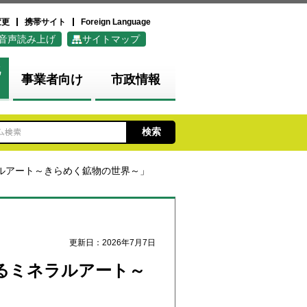
変更
携帯サイト
Foreign Language
音声読み上げ
サイトマップ
化
事業者向け
市政情報
ラルアート～きらめく鉱物の世界～」
更新日：2026年7月7日
くるミネラルアート～