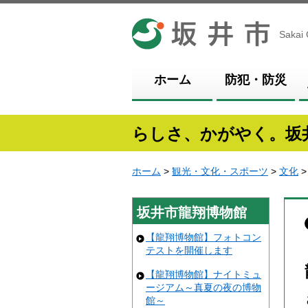
坂井市
Sakai 
ホーム
防犯・防災
らしさ、かがやく。坂
ホーム
>
観光・文化・スポーツ
>
文化
坂井市龍翔博物館
【龍翔博物館】フォトコン
テストを開催します
【龍翔博物館】ナイトミュ
ージアム～真夏の夜の博物
館～