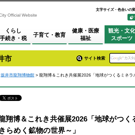
文字サイズ・色合いの
City Official Website
くらし
健康・医療
観光・文
子育て・教育
手続き・税
福祉
スポーツ
井市
サイト検索
>
坂井市龍翔博物館
> 龍翔博＆これき共催展2026「地球がつくるミネ
龍翔博＆これき共催展2026「地球がつ
きらめく鉱物の世界～」