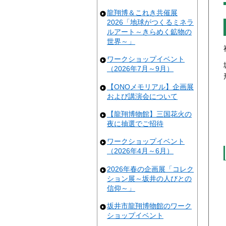
龍翔博＆これき共催展
2026「地球がつくるミネラ
ルアート～きらめく鉱物の
世界～」
ワークショップイベント
（2026年7月～9月）
【ONOメモリアル】企画展
および講演会について
【龍翔博物館】三国花火の
夜に抽選でご招待
ワークショップイベント
（2026年4月～6月）
2026年春の企画展「コレク
ション展～坂井の人びとの
信仰～」
坂井市龍翔博物館のワーク
ショップイベント