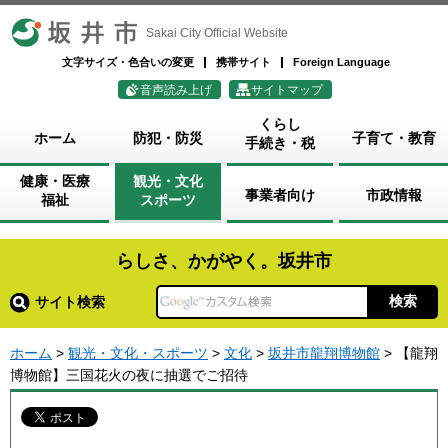
坂井市
Sakai City Official Website
文字サイズ・色合いの変更
携帯サイト
Foreign Language
音声読み上げ
サイトマップ
くらし
ホーム
防犯・防災
子育て・教育
手続き・税
健康・医療
観光・文化
事業者向け
市政情報
福祉
スポーツ
らしさ、かがやく。坂井市
サイト検索
ホーム
>
観光・文化・スポーツ
>
文化
>
坂井市龍翔博物館
> 【龍翔
博物館】三国花火の夜に抽選でご招待