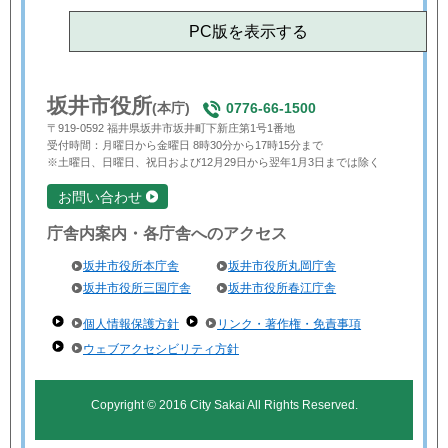
PC版を表示する
坂井市役所
(本庁)
0776-66-1500
〒919-0592 福井県坂井市坂井町下新庄第1号1番地
受付時間：月曜日から金曜日 8時30分から17時15分まで
※土曜日、日曜日、祝日および12月29日から翌年1月3日までは除く
お問い合わせ
庁舎内案内・各庁舎へのアクセス
坂井市役所本庁舎
坂井市役所丸岡庁舎
坂井市役所三国庁舎
坂井市役所春江庁舎
個人情報保護方針
リンク・著作権・免責事項
ウェブアクセシビリティ方針
Copyright © 2016 City Sakai All Rights Reserved.