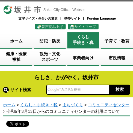
坂井市
Sakai City Official Website
文字サイズ・色合いの変更
携帯サイト
Foreign Language
音声読み上げ
サイトマップ
くらし
ホーム
防犯・防災
子育て・教育
手続き・税
健康・医療
観光・文化
事業者向け
市政情報
福祉
スポーツ
らしさ、かがやく。坂井市
サイト検索
ホーム
>
くらし・手続き・税
>
まちづくり
>
コミュニティセンター
> 令和5年3月13日からのコミュニティセンターの利用について