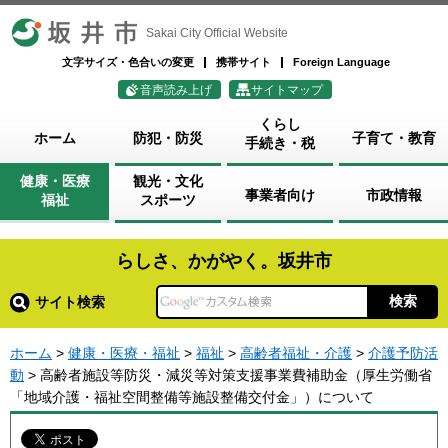
坂井市
Sakai City Official Website
文字サイズ・色合いの変更
携帯サイト
Foreign Language
音声読み上げ
サイトマップ
くらし
ホーム
防犯・防災
子育て・教育
手続き・税
健康・医療
観光・文化
事業者向け
市政情報
福祉
スポーツ
らしさ、かがやく。坂井市
サイト検索
ホーム
>
健康・医療・福祉
>
福祉
>
高齢者福祉・介護
>
介護予防活
動
> 高齢者施設等防災・減災等対策支援事業費補助金（厚生労働省
「地域介護・福祉空間整備等施設整備交付金」）について