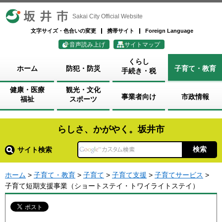
坂井市
Sakai City Official Website
文字サイズ・色合いの変更
携帯サイト
Foreign Language
音声読み上げ
サイトマップ
くらし
ホーム
防犯・防災
子育て・教育
手続き・税
健康・医療
観光・文化
事業者向け
市政情報
福祉
スポーツ
らしさ、かがやく。坂井市
サイト検索
ホーム
>
子育て・教育
>
子育て
>
子育て支援
>
子育てサービス
>
子育て短期支援事業（ショートステイ・トワイライトステイ）