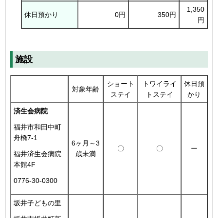
1,350
休日預かり
0円
350円
円
施設
ショート
トワイライ
休日預
対象年齢
ステイ
トステイ
かり
済生会病院
福井市和田中町
舟橋7-1
6ヶ月～3
〇
〇
ー
歳未満
福井済生会病院
本館4F
0776-30-0300
坂井子どもの里