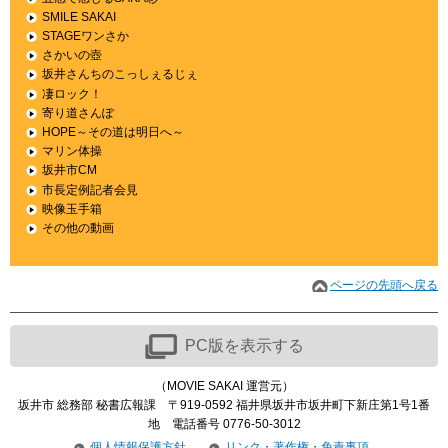
SMILE SAKAI
STAGEワンさか
さかいの壺
坂井さんちのこっしぇるじぇ
凄ロック！
寄り道さんぽ
HOPE～その道は明日へ～
マリン体操
坂井市CM
市長定例記者会見
映像玉手箱
その他の動画
ページの先頭へ戻る
PC版を表示する
（
MOVIE SAKAI
運営元）
坂井市 総務部 秘書広報課 〒919-0592 福井県坂井市坂井町下新庄第1号1番
地 電話番号 0776-50-3012
個人情報保護方針
リンク・著作権・免責事項