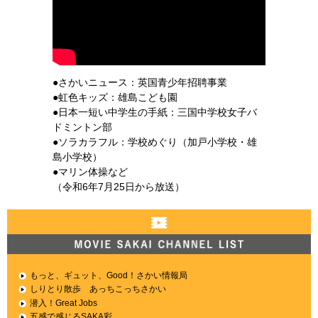
●さかいニュース：英国青少年招聘事業
●虹色キッズ：雄島こども園
●日本一短い中学生の手紙：三国中学校女子バ
ドミントン部
●ソラカラフル：学校めぐり（加戸小学校・雄
島小学校）
●マリン体操など
（令和6年7月25日から放送）
MOVIE SAKAI CHANNEL LIST
もっと、ギュット、Good！さかい情報局
しりとり散歩 あっちこっちさかい
潜入！Great Jobs
五感で感じるSAKA彩