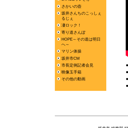
さかいの壺
坂井さんちのこっしぇ
るじぇ
凄ロック！
寄り道さんぽ
HOPE～その道は明日
へ～
マリン体操
坂井市CM
市長定例記者会見
映像玉手箱
その他の動画