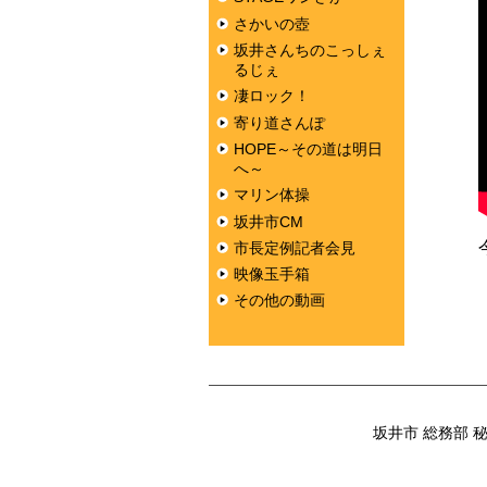
さかいの壺
坂井さんちのこっしぇ
るじぇ
凄ロック！
寄り道さんぽ
HOPE～その道は明日
へ～
マリン体操
坂井市CM
市長定例記者会見
映像玉手箱
その他の動画
坂井市 総務部 秘