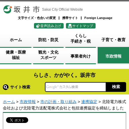
坂井市
Sakai City Official Website
文字サイズ・色合いの変更
携帯サイト
Foreign Language
音声読み上げ
サイトマップ
くらし
ホーム
防犯・防災
子育て・教育
手続き・税
健康・医療
観光・文化
事業者向け
市政情報
福祉
スポーツ
らしさ、かがやく。坂井市
サイト検索
ホーム
>
市政情報
>
市の計画・取り組み
>
連携協定
> 北陸電力株式
会社および北陸電力送配電株式会社と包括連携協定を締結しました