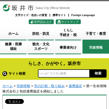
坂井市
Sakai City Official Website
文字サイズ・色合いの変更
携帯サイト
Foreign Language
音声読み上げ
サイトマップ
くらし
ホーム
防犯・防災
子育て・教育
手続き・税
健康・医療
観光・文化
事業者向け
市政情報
福祉
スポーツ
らしさ、かがやく。坂井市
サイト検索
ホーム
>
市政情報
>
市の計画・取り組み
>
連携協定
> 第一生命保険
株式会社と包括連携協定を締結しました