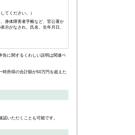
ーしてください。）
は、身体障害者手帳など、官公署か
の表示がなされ、氏名、生年月日、
申告に関するくわしい説明は関連ペ
一時所得の合計額が50万円を超えた
確認いただくことも可能です。