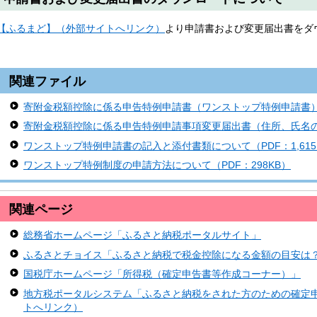
【ふるまど】（外部サイトへリンク）
より申請書および変更届出書をダ
関連ファイル
寄附金税額控除に係る申告特例申請書（ワンストップ特例申請書）（
寄附金税額控除に係る申告特例申請事項変更届出書（住所、氏名の変
ワンストップ特例申請書の記入と添付書類について（PDF：1,615
ワンストップ特例制度の申請方法について（PDF：298KB）
関連ページ
総務省ホームページ「ふるさと納税ポータルサイト」
ふるさとチョイス「ふるさと納税で税金控除になる金額の目安は
国税庁ホームページ「所得税（確定申告書等作成コーナー）」
地方税ポータルシステム「ふるさと納税をされた方のための確定
トへリンク）