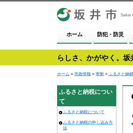
坂井市
Sakai 
ホーム
防犯・防災
らしさ、かがやく。坂
ホーム
>
市政情報
>
寄附
>
ふるさと納
ふるさと納税につい
て
ふるさと納税について
ふるさと納税の申し込み方
法