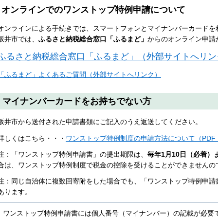
オンラインでのワンストップ特例申請について
オンラインによる手続きでは、スマートフォンとマイナンバーカードを
坂井市では、
ふるさと納税総合窓口「ふるまど」
からのオンライン申請
ふるさと納税総合窓口「ふるまど」（外部サイトへリン
「ふるまど」よくあるご質問（外部サイトへリンク）
マイナンバーカードをお持ちでない方
坂井市から送付された申請書類にご記入のうえ返送してください。
詳しくはこちら・・・
ワンストップ特例制度の申請方法について（PDF：
注：「ワンストップ特例申請書」の提出期限は、
毎年1月10日（必着）
合は、ワンストップ特例制度で税金の控除を受けることができませんの
注：同じ自治体に複数回寄附をした場合でも、「ワンストップ特例申請
あります。
ワンストップ特例申請書には個人番号（マイナンバー）の記載が必要