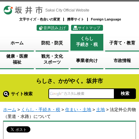
坂井市
Sakai City Official Website
文字サイズ・色合いの変更
携帯サイト
Foreign Language
音声読み上げ
サイトマップ
くらし
ホーム
防犯・防災
子育て・教育
手続き・税
健康・医療
観光・文化
事業者向け
市政情報
福祉
スポーツ
らしさ、かがやく。坂井市
サイト検索
ホーム
>
くらし・手続き・税
>
住まい・土地
>
土地
> 法定外公共物
（里道・水路）について