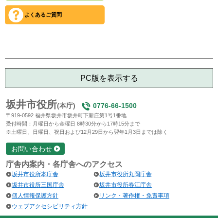
よくあるご質問
PC版を表示する
坂井市役所
(本庁)
0776-66-1500
〒919-0592 福井県坂井市坂井町下新庄第1号1番地
受付時間：月曜日から金曜日 8時30分から17時15分まで
※土曜日、日曜日、祝日および12月29日から翌年1月3日までは除く
お問い合わせ
庁舎内案内・各庁舎へのアクセス
坂井市役所本庁舎
坂井市役所丸岡庁舎
坂井市役所三国庁舎
坂井市役所春江庁舎
個人情報保護方針
リンク・著作権・免責事項
ウェブアクセシビリティ方針