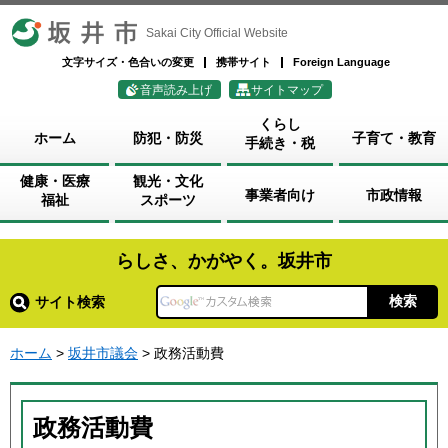
坂井市
Sakai City Official Website
文字サイズ・色合いの変更
携帯サイト
Foreign Language
音声読み上げ
サイトマップ
くらし
ホーム
防犯・防災
子育て・教育
手続き・税
健康・医療
観光・文化
事業者向け
市政情報
福祉
スポーツ
らしさ、かがやく。坂井市
サイト検索
ホーム
>
坂井市議会
> 政務活動費
政務活動費