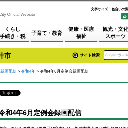
文字サイズ・色合いの
City Official Website
くらし
健康・医療
観光・文
子育て・教育
手続き・税
福祉
スポーツ
井市
サイト検索
議録画配信
>
令和4年
> 令和4年6月定例会録画配信
令和4年6月定例会録画配信