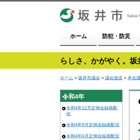
坂井市
Sakai 
ホーム
防犯・防災
らしさ、かがやく。坂
ホーム
>
坂井市議会
>
議会放送
>
本会
令和4年
令和4年12月定例会録画配
信
令和4年9月定例会録画配信
令和4年6月定例会録画配信