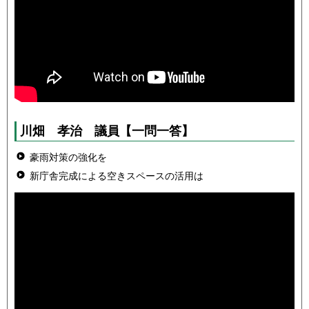
川畑 孝治
議員
【一問一答】
豪雨対策の強化を
新庁舎完成による空きスペースの活用は