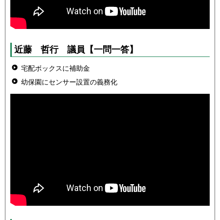
近藤 哲行
議員
【一問一答】
宅配ボックスに補助金
幼保園にセンサー設置の義務化