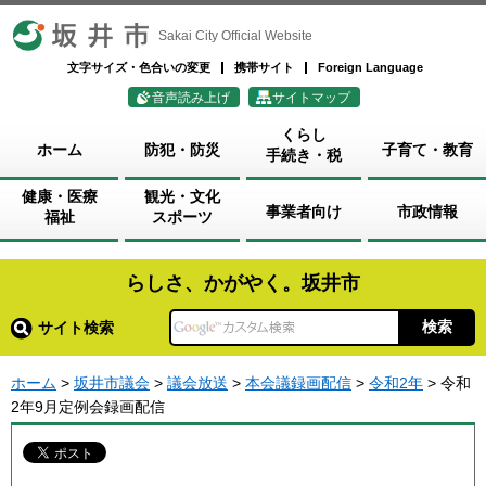
坂井市
Sakai City Official Website
文字サイズ・色合いの変更
携帯サイト
Foreign Language
音声読み上げ
サイトマップ
くらし
ホーム
防犯・防災
子育て・教育
手続き・税
健康・医療
観光・文化
事業者向け
市政情報
福祉
スポーツ
らしさ、かがやく。坂井市
サイト検索
ホーム
>
坂井市議会
>
議会放送
>
本会議録画配信
>
令和2年
> 令和
2年9月定例会録画配信