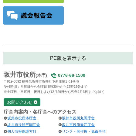
PC版を表示する
坂井市役所
(本庁)
0776-66-1500
〒919-0592 福井県坂井市坂井町下新庄第1号1番地
受付時間：月曜日から金曜日 8時30分から17時15分まで
※土曜日、日曜日、祝日および12月29日から翌年1月3日までは除く
お問い合わせ
庁舎内案内・各庁舎へのアクセス
坂井市役所本庁舎
坂井市役所丸岡庁舎
坂井市役所三国庁舎
坂井市役所春江庁舎
個人情報保護方針
リンク・著作権・免責事項