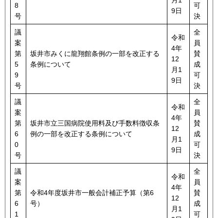
月1
8
可
9日
号
決
議
全
令和
案
員
4年
第
坂井市みくに龍翔館条例の一部を改正する
賛
12
5
条例について
成
月1
9
可
9日
号
決
議
全
令和
案
員
4年
第
坂井市立三国病院使用料及び手数料徴収条
賛
12
6
例の一部を改正する条例について
成
月1
0
可
9日
号
決
議
全
令和
案
員
4年
第
令和4年度坂井市一般会計補正予算（第6
賛
12
6
号）
成
月1
1
可