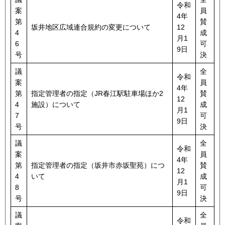
令和
案
員
4年
第
賛
坂井地区広域連合規約の変更について
12
4
成
月1
6
可
9日
号
決
議
全
令和
案
員
4年
第
指定管理者の指定（JR春江駅駐車場ほか2
賛
12
4
施設）について
成
月1
7
可
9日
号
決
議
全
令和
案
員
4年
第
指定管理者の指定（坂井市赤坂聖苑）につ
賛
12
4
いて
成
月1
8
可
9日
号
決
議
全
令和