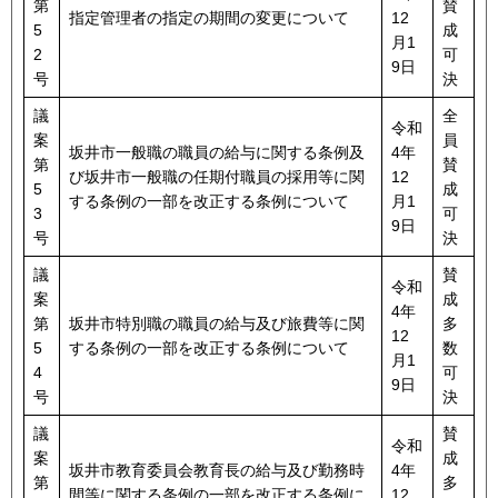
第
賛
指定管理者の指定の期間の変更について
12
5
成
月1
2
可
9日
号
決
議
全
令和
案
員
坂井市一般職の職員の給与に関する条例及
4年
第
賛
び坂井市一般職の任期付職員の採用等に関
12
5
成
する条例の一部を改正する条例について
月1
3
可
9日
号
決
議
賛
令和
案
成
4年
第
坂井市特別職の職員の給与及び旅費等に関
多
12
5
する条例の一部を改正する条例について
数
月1
4
可
9日
号
決
議
賛
令和
案
成
坂井市教育委員会教育長の給与及び勤務時
4年
第
多
間等に関する条例の一部を改正する条例に
12