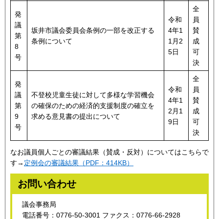
全
発
令和
員
議
坂井市議会委員会条例の一部を改正する
4年1
賛
第
条例について
1月2
成
8
5日
可
号
決
全
発
令和
員
議
不登校児童生徒に対して多様な学習機会
4年1
賛
第
の確保のための経済的支援制度の確立を
2月1
成
9
求める意見書の提出について
9日
可
号
決
なお議員個人ごとの審議結果（賛成・反対）についてはこちらで
す→
定例会の審議結果（PDF：414KB）
お問い合わせ
議会事務局
電話番号：0776-50-3001 ファクス：0776-66-2928