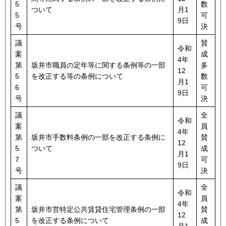
5
数
ついて
月1
5
可
9日
号
決
議
賛
令和
案
成
4年
第
坂井市職員の定年等に関する条例等の一部
多
12
5
を改正する等の条例について
数
月1
6
可
9日
号
決
議
全
令和
案
員
4年
第
坂井市手数料条例の一部を改正する条例に
賛
12
5
ついて
成
月1
7
可
9日
号
決
議
全
令和
案
員
4年
第
坂井市営特定公共賃貸住宅管理条例の一部
賛
12
5
を改正する条例について
成