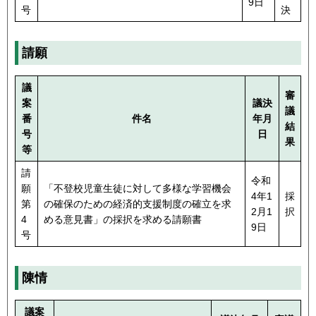
9日
号
決
請願
議
審
案
議決
議
番
件名
年月
結
号
日
果
等
請
令和
願
「不登校児童生徒に対して多様な学習機会
4年1
採
第
の確保のための経済的支援制度の確立を求
2月1
択
4
める意見書」の採択を求める請願書
9日
号
陳情
議案