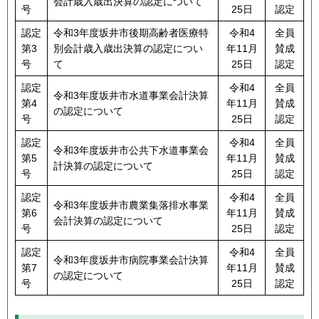
会計歳入歳出決算の認定について
号
25日
認定
認定
令和3年度坂井市後期高齢者医療特
令和4
全員
第3
別会計歳入歳出決算の認定につい
年11月
賛成
号
て
25日
認定
認定
令和4
全員
令和3年度坂井市水道事業会計決算
第4
年11月
賛成
の認定について
号
25日
認定
認定
令和4
全員
令和3年度坂井市公共下水道事業会
第5
年11月
賛成
計決算の認定について
号
25日
認定
認定
令和4
全員
令和3年度坂井市農業集落排水事業
第6
年11月
賛成
会計決算の認定について
号
25日
認定
認定
令和4
全員
令和3年度坂井市病院事業会計決算
第7
年11月
賛成
の認定について
号
25日
認定