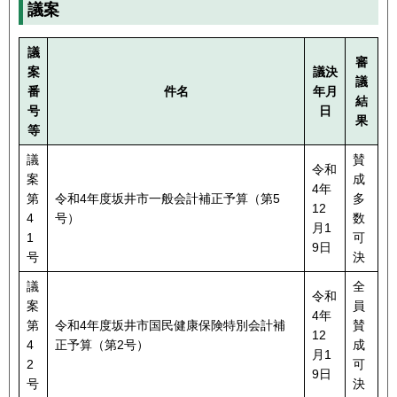
議案
議
審
案
議決
議
番
件名
年月
結
号
日
果
等
議
賛
令和
案
成
4年
第
令和4年度坂井市一般会計補正予算（第5
多
12
4
号）
数
月1
1
可
9日
号
決
議
全
令和
案
員
4年
第
令和4年度坂井市国民健康保険特別会計補
賛
12
4
正予算（第2号）
成
月1
2
可
9日
号
決