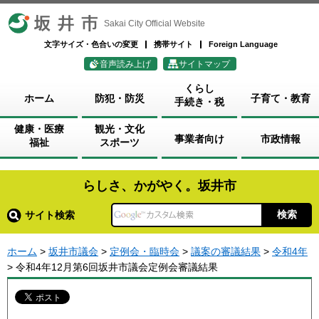
坂井市
Sakai City Official Website
文字サイズ・色合いの変更
携帯サイト
Foreign Language
音声読み上げ
サイトマップ
くらし
ホーム
防犯・防災
子育て・教育
手続き・税
健康・医療
観光・文化
事業者向け
市政情報
福祉
スポーツ
らしさ、かがやく。坂井市
サイト検索
ホーム
>
坂井市議会
>
定例会・臨時会
>
議案の審議結果
>
令和4年
> 令和4年12月第6回坂井市議会定例会審議結果