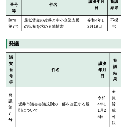
議決年月
審議
番号
件名
日
結果
等
陳情
最低賃金の改善と中小企業支援
令和4年1
不採
第7号
の拡充を求める陳情書
2月19日
択
発議
議
審
案
議決
議
番
件名
年月
結
号
日
果
等
全
発
令和
員
議
坂井市議会会議規則の一部を改正する規
4年1
賛
第
則について
1月2
成
7
5日
可
号
決