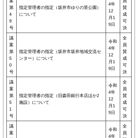
案
員
4年
第
指定管理者の指定（坂井市ゆりの里公園）
賛
12
4
について
成
月1
9
可
9日
号
決
議
全
令和
案
員
4年
第
指定管理者の指定（坂井市坂井地域交流セ
賛
12
5
ンター）について
成
月1
0
可
9日
号
決
議
全
令和
案
員
4年
第
指定管理者の指定（旧森田銀行本店ほか2
賛
12
5
施設）について
成
月1
1
可
9日
号
決
議
全
令和
案
員
4年