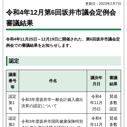
更新日：2023年2月7日
令和4年12月第6回坂井市議会定例会
審議結果
令和4年11月25日～12月19日に開催された、第6回坂井市議会定
例会での審議結果をお知らせします。
認定
議案
議決年
審議
番号
件名
月日
結果
等
認定
令和4
賛成
令和3年度坂井市一般会計歳入歳出
第1
年11月
多数
決算の認定について
号
25日
認定
認定
令和4
賛成
令和3年度坂井市国民健康保険特別
第2
年11月
多数