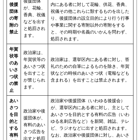
後援団体
後援
内にある者に対して花輪、供花、香典、
が、花輪、
団体
祝儀その他これらに類するものを出した
香典、祝儀
の寄
り、後援団体の設立目的により行う行事
などを出す
附の
や事業に関する寄附以外の寄附をする
と処罰され
禁止
と、その時期や名義のいかんを問わず、
ます。
処罰されます。
年賀
政治家は、
状等
年賀状等の
政治家は、選挙区内にある者に対し、答
のあ
あいさつ状
礼のための自筆によるものを除き、年賀
いさ
を出すこと
状などの時候のあいさつ状（電報なども
つ状
が禁じられ
含まれる）を出すことは禁止されます。
の禁
ます。
止
あい
政治家や後援団体（いわゆる後援会）
さつ
が、選挙区内にある者に対し、主として
政治家や後
を目
あいさつを目的とする有料の広告（いわ
援団体が、
的と
ゆる名刺広告など）を新聞、雑誌、テレ
有料のあい
する
ビ、ラジオなどに出すと処罰されます。
さつ広告を
有料
なお、政治家や後援団体に対し、あいさ
出すと処罰