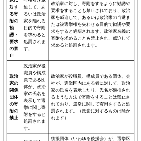
家に
有権者が威
政治家に対し、寄附をするように勧誘や
対す
迫して、あ
要求をすることも禁止されており、政治
る寄
るいは政治
家を威迫して、あるいは政治家の当選ま
附の
家を陥れる
たは被選挙権を失わせる目的で勧誘や要
勧
目的で寄附
求をすると処罰されます。政治家名義の
誘・
を求めると
寄附を求めることも禁止され、威迫して
要求
処罰されま
求めると処罰されます。
の禁
す。
止
政治家が役
職員や構成
政治
政治家が役職員、構成員である団体、会
員である団
家の
社が、選挙区内にある者に対して、政治
体が、政治
関係
家の氏名を表示したり、氏名が類推され
家の氏名を
団体
るような方法で寄附をすることは禁止さ
表示して選
の寄
れており、選挙に関して寄附をすると処
挙に関し寄
附の
罰されます。（政党に対するものは除か
附をすると
禁止
れます）
処罰されま
す。
後援団体（いわゆる後援会）が、選挙区