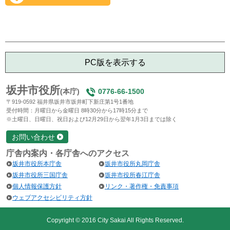
PC版を表示する
坂井市役所
(本庁)
0776-66-1500
〒919-0592 福井県坂井市坂井町下新庄第1号1番地
受付時間：月曜日から金曜日 8時30分から17時15分まで
※土曜日、日曜日、祝日および12月29日から翌年1月3日までは除く
お問い合わせ
庁舎内案内・各庁舎へのアクセス
坂井市役所本庁舎
坂井市役所丸岡庁舎
坂井市役所三国庁舎
坂井市役所春江庁舎
個人情報保護方針
リンク・著作権・免責事項
ウェブアクセシビリティ方針
Copyright © 2016 City Sakai All Rights Reserved.