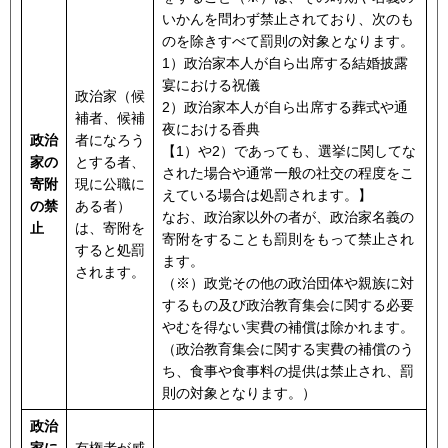
いかんを問わず禁止されており、次のも
のを除きすべて罰則の対象となります。
1）政治家本人が自ら出席する結婚披露
宴における祝儀
政治家（候
2）政治家本人が自ら出席する葬式や通
補者、候補
夜における香典
政治
者になろう
【1）や2）であっても、選挙に関してな
家の
とする者、
された場合や通常一般の社交の程度をこ
寄附
現に公職に
えている場合は処罰されます。】
の禁
ある者）
なお、政治家以外の者が、政治家名義の
止
は、寄附を
寄附をすることも罰則をもって禁止され
すると処罰
ます。
されます。
（※）政党その他の政治団体や親族に対
するもの及び政治教育集会に関する必要
やむを得ない実費の補償は除かれます。
（政治教育集会に関する実費の補償のう
ち、食事や食事料の提供は禁止され、罰
則の対象となります。）
政治