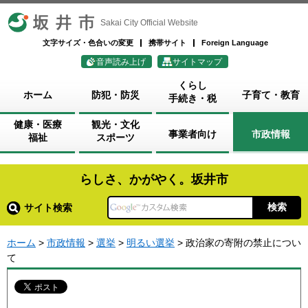
坂井市
Sakai City Official Website
文字サイズ・色合いの変更
携帯サイト
Foreign Language
音声読み上げ
サイトマップ
くらし
ホーム
防犯・防災
子育て・教育
手続き・税
健康・医療
観光・文化
事業者向け
市政情報
福祉
スポーツ
らしさ、かがやく。坂井市
サイト検索
ホーム
>
市政情報
>
選挙
>
明るい選挙
> 政治家の寄附の禁止につい
て