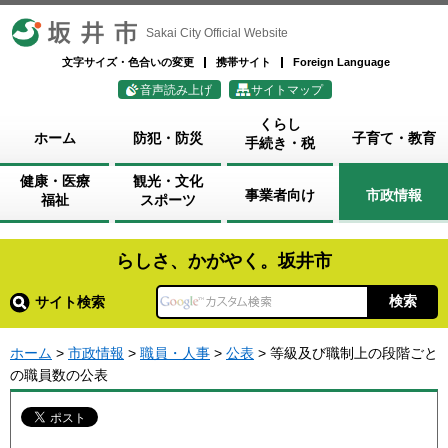
坂井市
Sakai City Official Website
文字サイズ・色合いの変更
携帯サイト
Foreign Language
音声読み上げ
サイトマップ
くらし
ホーム
防犯・防災
子育て・教育
手続き・税
健康・医療
観光・文化
事業者向け
市政情報
福祉
スポーツ
らしさ、かがやく。坂井市
サイト検索
ホーム
>
市政情報
>
職員・人事
>
公表
> 等級及び職制上の段階ごと
の職員数の公表