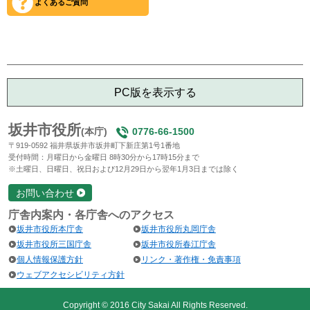
よくあるご質問
PC版を表示する
坂井市役所
(本庁)
0776-66-1500
〒919-0592 福井県坂井市坂井町下新庄第1号1番地
受付時間：月曜日から金曜日 8時30分から17時15分まで
※土曜日、日曜日、祝日および12月29日から翌年1月3日までは除く
お問い合わせ
庁舎内案内・各庁舎へのアクセス
坂井市役所本庁舎
坂井市役所丸岡庁舎
坂井市役所三国庁舎
坂井市役所春江庁舎
個人情報保護方針
リンク・著作権・免責事項
ウェブアクセシビリティ方針
Copyright © 2016 City Sakai All Rights Reserved.