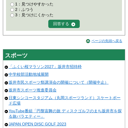
1：見つけやすかった
2：ふつう
3：見つけにくかった
ページの先頭へ戻る
スポーツ
「ふくい桜マラソン2027」坂井市招待枠
中学校部活動地域展開
坂井市民スポーツ祭講演会の開催について（開催中止）
坂井市スポーツ推進委員会
日東シンコースタジアム（丸岡スポーツランド）スケートボー
ド広場
YouTube番組「円盤宙舞の旅 ディスクゴルフのまち坂井市を探
る旅バラエティー」
JAPAN OPEN DISC GOLF 2023