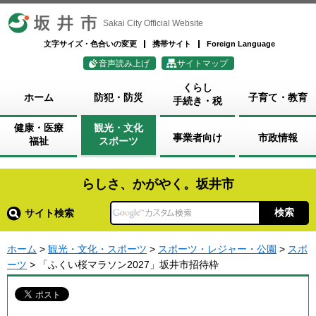
坂井市
Sakai City Official Website
文字サイズ・色合いの変更
携帯サイト
Foreign Language
音声読み上げ
サイトマップ
くらし
ホーム
防犯・防災
子育て・教育
手続き・税
健康・医療
観光・文化
事業者向け
市政情報
福祉
スポーツ
らしさ、かがやく。坂井市
サイト検索
ホーム
>
観光・文化・スポーツ
>
スポーツ・レジャー・公園
>
スポ
ーツ
> 「ふくい桜マラソン2027」坂井市招待枠