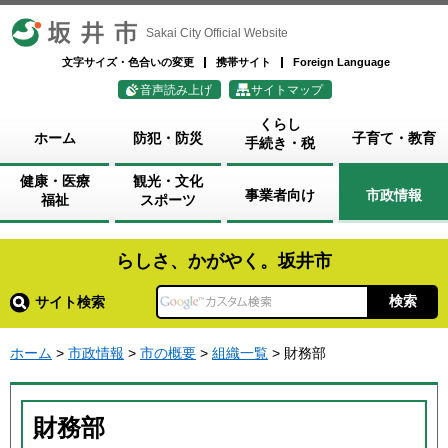
坂井市
Sakai City Official Website
文字サイズ・色合いの変更
携帯サイト
Foreign Language
音声読み上げ
サイトマップ
くらし
ホーム
防犯・防災
子育て・教育
手続き・税
健康・医療
観光・文化
事業者向け
市政情報
福祉
スポーツ
らしさ、かがやく。坂井市
サイト検索
ホーム
>
市政情報
>
市の概要
>
組織一覧
> 財務部
財務部