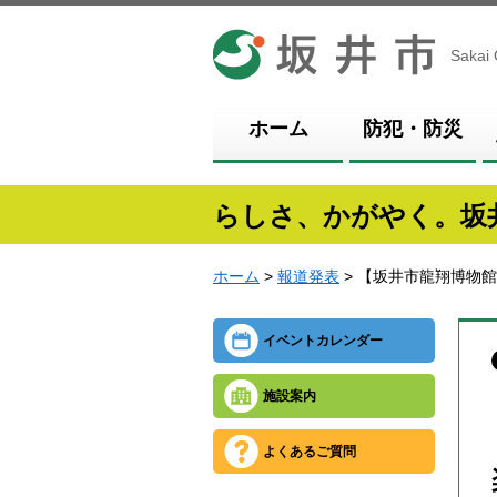
坂井市
Sakai 
ホーム
防犯・防災
らしさ、かがやく。坂
ホーム
>
報道発表
> 【坂井市龍翔博物
イベントカレンダー
施設案内
よくあるご質問