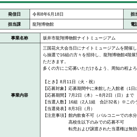
発信日
令和8年6月18日
担
担当課
龍翔博物館
電
事業名称
坂井市龍翔博物館ナイトミュージアム
三国花火大会当日にナイトミュージアムを開催し
ら抽選で16組の方々を招待し、龍翔博物館4階
ただきます。
多くの方にご応募いただけるよう、周知の程よろ
【とき】8月11日（火・祝）
【応募対象】応募期間中に来館した入館者（1日
事業内容
【応募期間】7月2日（木）～8月2日（日）まで
【当選人数】16組（2人1組 合計32名）※この
【当選発表】8月3日（月）
【注意事項】館内飲食不可（バルコニーでの水分
高校生以下のみでの応募不可
転売および譲渡された当選権は無効