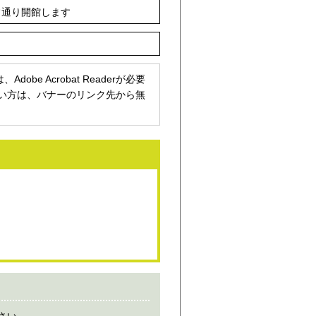
常通り開館します
be Acrobat Readerが必要
持ちでない方は、バナーのリンク先から無
さい