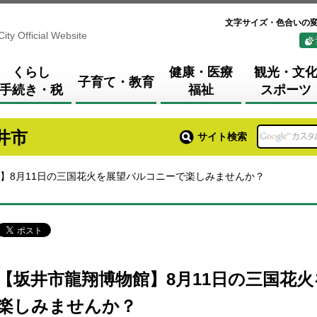
文字サイズ・色合いの
City Official Website
くらし
健康・医療
観光・文
子育て・教育
手続き・税
福祉
スポーツ
井市
サイト検索
館】8月11日の三国花火を展望バルコニーで楽しみませんか？
【坂井市龍翔博物館】8月11日の三国花
楽しみませんか？