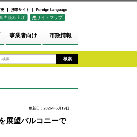
変更
携帯サイト
Foreign Language
音声読み上げ
サイトマップ
化
事業者向け
市政情報
更新日：2026年6月19日
火を展望バルコニーで