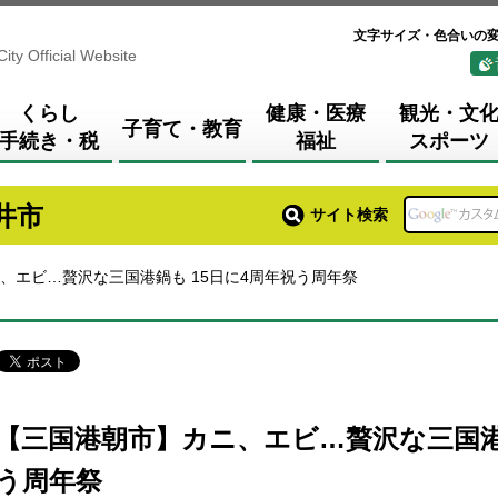
文字サイズ・色合いの
City Official Website
くらし
健康・医療
観光・文
子育て・教育
手続き・税
福祉
スポーツ
井市
サイト検索
、エビ…贅沢な三国港鍋も 15日に4周年祝う周年祭
【三国港朝市】カニ、エビ…贅沢な三国港鍋
う周年祭