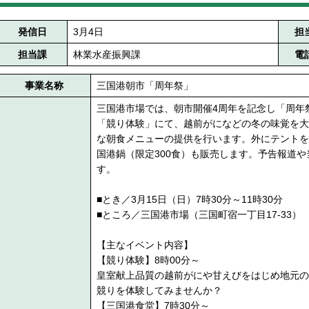
発信日
3月4日
担
担当課
林業水産振興課
電
事業名称
三国港朝市「周年祭」
三国港市場では、朝市開催4周年を記念し「周年
「競り体験」にて、越前がになどの冬の味覚を大
な朝食メニューの提供を行います。外にテントを
国港鍋（限定300食）も販売します。予告報道
す。
■とき／3月15日（日）7時30分～11時30分
■ところ／三国港市場（三国町宿一丁目17-33）
【主なイベント内容】
【競り体験】8時00分～
皇室献上品質の越前がにや甘えびをはじめ地元の
競りを体験してみませんか？
【三国港食堂】7時30分～