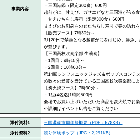
・三国港鍋（限定300食）600円
事業内容
越前がに、甘えび、ガサエビなど三国港が誇る食
・甘えびちらし寿司（限定300食）600円
甘えびのお刺身をのせたちらし寿司で春の訪れを
【販売ブース】7時30分～
3月20日で禁漁となる越前がにをはじめ、鮮魚
が並びます。
【三国高校吹奏楽部 生演奏】
・1回目：9時15分～
・2回目：10時00分～
第14回シンフォニックジャズ＆ポップスコンテ
め数々の受賞を受けている三国高校吹奏楽部によ
【炭火焼ブース】7時30分～
・1組(4名迄)1時間500円
会場でお買い上げいただいた商品を炭火焼でお楽
※詳細はイベント広告をご覧ください
添付資料1
三国港朝市周年祭概要（PDF：578KB）
添付資料2
競り体験ポップ（JPG：2,291KB）