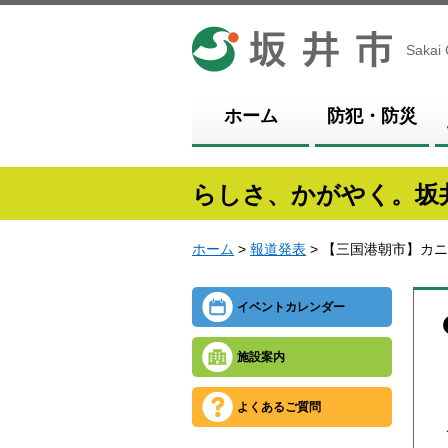
坂井市
Sakai 
ホーム
防犯・防災
らしさ、かがやく。坂
ホーム
>
報道発表
> 【三国港朝市】カニ
イベントカレンダー
施設案内
よくあるご質問