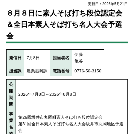
更新日：2026年5月21日
８月８日に素人そば打ち段位認定会
＆全日本素人そば打ち名人大会予選
会
伊藤
発信日
7月8日
担当者名
亀谷
担当課
農業振興課
電話番号
0776-50-3150
公
開
2026年7月8日～2026年8月8日
期
間
事
第26回坂井市丸岡町素人そば打ち段位認定会
業
第31回全日本素人そば打ち名人大会坂井市丸岡地区予選
名
会
称