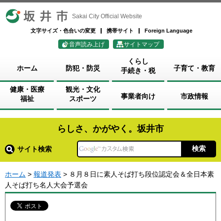
坂井市
Sakai City Official Website
文字サイズ・色合いの変更
携帯サイト
Foreign Language
音声読み上げ
サイトマップ
くらし
ホーム
防犯・防災
子育て・教育
手続き・税
健康・医療
観光・文化
事業者向け
市政情報
福祉
スポーツ
らしさ、かがやく。坂井市
サイト検索
ホーム
>
報道発表
> ８月８日に素人そば打ち段位認定会＆全日本素
人そば打ち名人大会予選会