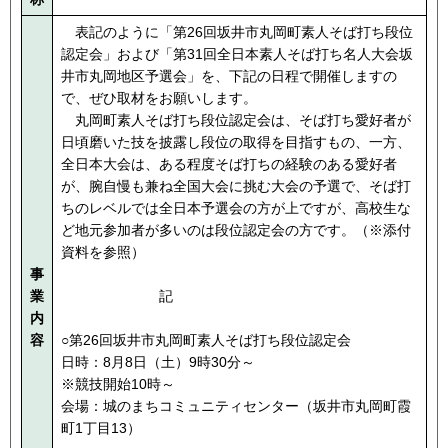
表記のように「第26回坂井市丸岡町素人そば打ち段位
認定会」および「第31回全日本素人そば打ち名人大会坂
井市丸岡地区予選会」を、下記の日程で開催しますの
で、ぜひ取材をお願いします。
丸岡町素人そば打ち段位認定会は、そば打ち愛好者が
日頃磨いた技を披露し段位の取得を目指すもの、一方、
全日本大会は、ある程度そば打ちの経験のある愛好者
が、腕自慢も兼ね全国大会に挑む大会の予選で、そば打
ちのレベルでは全日本予選会の方が上ですが、高校生な
ど地元参加者が多いのは段位認定会の方です。（※添付
資料を参照）
事
業
記
内
容
○第26回坂井市丸岡町素人そば打ち段位認定会
日時：8月8日（土）9時30分～
※競技開始10時～
会場：城のまちコミュニティセンター（坂井市丸岡町霞
町1丁目13）