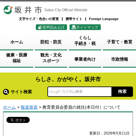
坂井市
Sakai City Official Website
文字サイズ・色合いの変更
携帯サイト
Foreign Language
音声読み上げ
サイトマップ
くらし
ホーム
防犯・防災
子育て・教育
手続き・税
健康・医療
観光・文化
事業者向け
市政情報
福祉
スポーツ
らしさ、かがやく。坂井市
サイト検索
ホーム
>
報道発表
> 教育委員会委員の就任(本日付）について
更新日：2026年5月11日