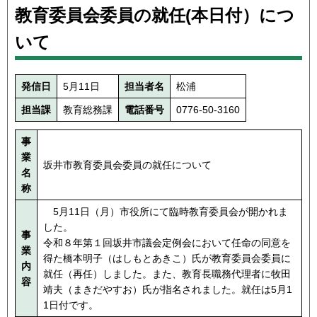
教育委員会委員の就任(本日付）につ
いて
発信日
5月11日
担当者名
松浦
担当課
教育総務課
電話番号
0776-50-3160
事
業
坂井市教育委員会委員の就任について
名
称
5月11日（月）市役所にて臨時教育委員会が開かれま
した。
事
令和８年第１回坂井市議会定例会において任命の同意を
業
得た橋本明子（はしもとあきこ）氏が教育委員会委員に
内
就任（再任）しました。また、教育長職務代理者に牧田
容
靖夫（まきだやすお）氏が指名されました。就任は5月1
1日付です。