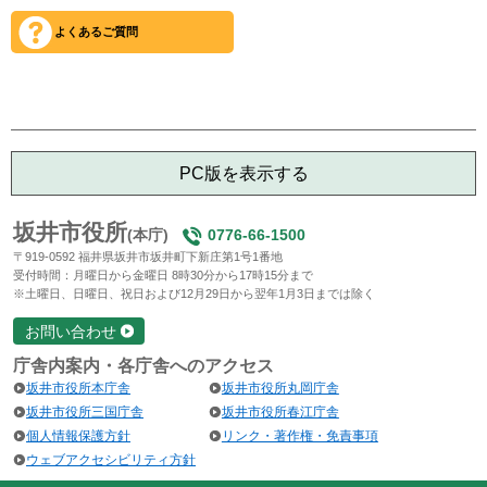
よくあるご質問
PC版を表示する
坂井市役所
(本庁)
0776-66-1500
〒919-0592 福井県坂井市坂井町下新庄第1号1番地
受付時間：月曜日から金曜日 8時30分から17時15分まで
※土曜日、日曜日、祝日および12月29日から翌年1月3日までは除く
お問い合わせ
庁舎内案内・各庁舎へのアクセス
坂井市役所本庁舎
坂井市役所丸岡庁舎
坂井市役所三国庁舎
坂井市役所春江庁舎
個人情報保護方針
リンク・著作権・免責事項
ウェブアクセシビリティ方針