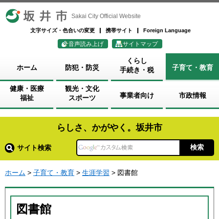
坂井市
Sakai City Official Website
文字サイズ・色合いの変更
携帯サイト
Foreign Language
音声読み上げ
サイトマップ
くらし
ホーム
防犯・防災
子育て・教育
手続き・税
健康・医療
観光・文化
事業者向け
市政情報
福祉
スポーツ
らしさ、かがやく。坂井市
サイト検索
ホーム
>
子育て・教育
>
生涯学習
> 図書館
図書館