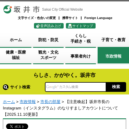
坂井市
Sakai City Official Website
文字サイズ・色合いの変更
携帯サイト
Foreign Language
音声読み上げ
サイトマップ
くらし
ホーム
防犯・防災
子育て・教育
手続き・税
健康・医療
観光・文化
事業者向け
市政情報
福祉
スポーツ
らしさ、かがやく。坂井市
サイト検索
ホーム
>
市政情報
>
市長の部屋
> 【注意喚起】坂井市長の
Instagram（インスタグラム）のなりすましアカウントについて
【2025.11.10更新】