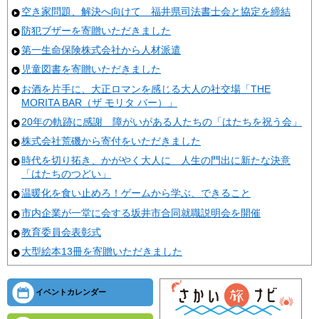
空き家問題、解決へ向けて 福井県司法書士会と協定を締結
防犯ブザーを寄贈いただきました
第一生命保険株式会社から人材派遣
児童図書を寄贈いただきました
お酒を片手に、大正ロマンを感じる大人の社交場「THE
MORITA BAR（ザ モリタ バー）」
20年の軌跡に感謝 障がいがある人たちの「はたちを祝う会」
株式会社荒磯から寄付をいただきました
時代を切り拓き、かがやく大人に 人生の門出に新たな決意
「はたちのつどい」
温暖化を食い止めろ！ゲームから学ぶ、できること
市内企業が一堂に会する坂井市合同就職説明会を開催
教育委員会表彰式
大型絵本13冊を寄贈いただきました
イベントカレンダー