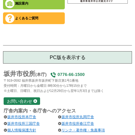
施設案内
よくあるご質問
PC版を表示する
坂井市役所
(本庁)
0776-66-1500
〒919-0592 福井県坂井市坂井町下新庄第1号1番地
受付時間：月曜日から金曜日 8時30分から17時15分まで
※土曜日、日曜日、祝日および12月29日から翌年1月3日までは除く
お問い合わせ
庁舎内案内・各庁舎へのアクセス
坂井市役所本庁舎
坂井市役所丸岡庁舎
坂井市役所三国庁舎
坂井市役所春江庁舎
個人情報保護方針
リンク・著作権・免責事項