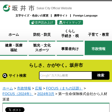
坂井市
Sakai City Official Website
文字サイズ・色合いの変更
携帯サイト
Foreign Language
音声読み上げ
サイトマップ
くらし
ホーム
防犯・防災
子育て・教育
手続き・税
健康・医療
観光・文化
事業者向け
市政情報
福祉
スポーツ
らしさ、かがやく。坂井市
サイト検索
ホーム
>
市政情報
>
広報
>
FOCUS（まちの話題）
>
FOCUS（2024年）
>
2024年3月
> 第一生命保険株式会社から人材
派遣