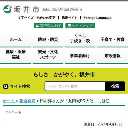
坂井市
Sakai City Official Website
文字サイズ・色合いの変更
携帯サイト
Foreign Language
音声読み上げ
サイトマップ
くらし
ホーム
防犯・防災
子育て・教育
手続き・税
健康・医療
観光・文化
事業者向け
市政情報
福祉
スポーツ
らしさ、かがやく。坂井市
サイト検索
ホーム
>
報道発表
> 田村淳さんが「丸岡城PR大使」に就任
ツイート
更新日：2024年4月18日