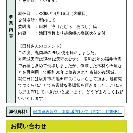
とを期待しています。
就任日 ：令和6年4月16日（火曜日）
事
交付場所：都内にて
業
委嘱者 ：田村 淳（たむら あつし）氏
内
内容 ：池田市長より越前織の委嘱状を交付
容
【田村さんのコメント】
この度、丸岡城のPR大使を拝命しました。
丸岡城天守は現存12天守の1つで、昭和23年の福井地震
で石垣も含めて倒壊しましたが、倒壊した木材や石垣な
どを再利用して昭和30年に修復された奇跡の復活城。
就任日には坂井市の池田市長にもいらして頂き、越前織
でつくられたとても素敵な委嘱状を頂きました。これか
ら沢山PRしていきたいと思います。どうぞよろしくお願
いいたします！
添付資料1
報道発表資料 丸岡城PR大使（PDF：126KB）
お問い合わせ