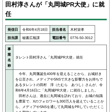
田村淳さんが「丸岡城PR大使」に就
任
発信日
令和6年4月18日
担当者名
木村栄孝
担当課
秘書広報課
電話番号
0776-50-3012
事
業
タレント田村淳さん「丸岡城PR大使」就任
名
称
今年、丸岡藩誕生400年を迎えることから、お城好き
を公言され、メディアやSNSで大きな影響力をお持ちで
あるタレントの田村 淳（たむら あつし）さんが、令
和6年4月16日に「丸岡城PR大使」に就任しました。
田村さんは、過去に丸岡城を訪れており、お城の知識
も豊富で、Xのフォロワーも300万人を超えていることか
ら、メディアやSNSを通して丸岡城をPRしていただくこ