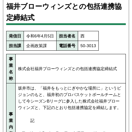
福井ブローウィンズとの包括連携協
定締結式
発信日
令和6年4月5日
担当者名
西
担当課
企画政策課
電話番号
50-3013
事
業
株式会社福井ブローウィンズとの包括連携協定締結式
名
称
坂井市は、「福井をもっとにぎやかな場所に」というビ
ジョンのもと、福井初のプロバスケットボールチームと
して今シーズンBリーグに参入した株式会社福井ブロー
ウィンズと、下記のとおり包括連携協定を締結します。
事
業
記
内