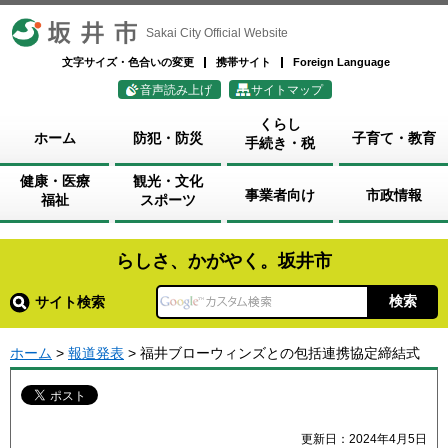
坂井市
Sakai City Official Website
文字サイズ・色合いの変更
携帯サイト
Foreign Language
音声読み上げ
サイトマップ
くらし
ホーム
防犯・防災
子育て・教育
手続き・税
健康・医療
観光・文化
事業者向け
市政情報
福祉
スポーツ
らしさ、かがやく。坂井市
サイト検索
ホーム
>
報道発表
> 福井ブローウィンズとの包括連携協定締結式
更新日：2024年4月5日