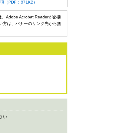
PDF：871KB）
be Acrobat Readerが必要
持ちでない方は、バナーのリンク先から無
さい