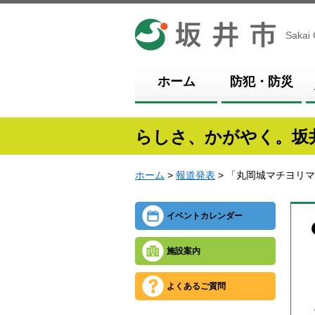
坂井市
Sakai 
ホーム
防犯・防災
らしさ、かがやく。坂
ホーム
>
報道発表
> 「丸岡城マチヨリ
イベントカレンダー
施設案内
よくあるご質問