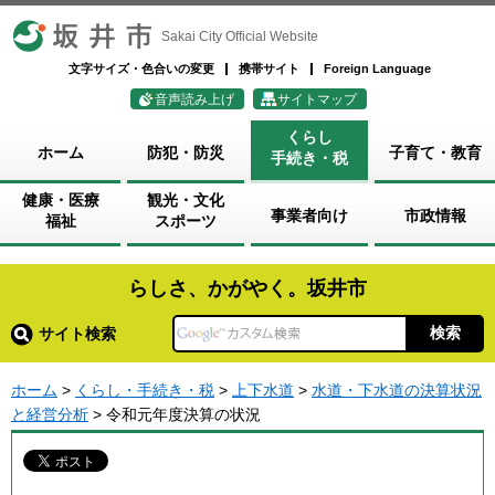
坂井市
Sakai City Official Website
文字サイズ・色合いの変更
携帯サイト
Foreign Language
音声読み上げ
サイトマップ
くらし
ホーム
防犯・防災
子育て・教育
手続き・税
健康・医療
観光・文化
事業者向け
市政情報
福祉
スポーツ
らしさ、かがやく。坂井市
サイト検索
ホーム
>
くらし・手続き・税
>
上下水道
>
水道・下水道の決算状況
と経営分析
> 令和元年度決算の状況