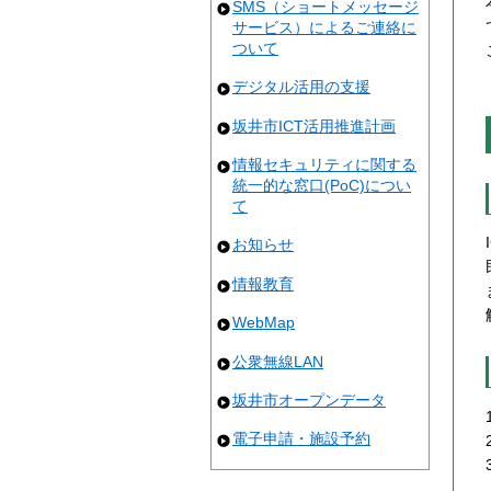
SMS（ショートメッセージ
サービス）によるご連絡に
ついて
デジタル活用の支援
坂井市ICT活用推進計画
情報セキュリティに関する
統一的な窓口(PoC)につい
て
お知らせ
情報教育
WebMap
公衆無線LAN
坂井市オープンデータ
電子申請・施設予約