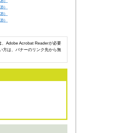
KB）
KB）
KB）
KB）
be Acrobat Readerが必要
持ちでない方は、バナーのリンク先から無