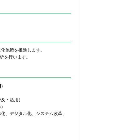
報化施策を推進します。
分析を行います。
則）
普及・活用）
等）
準化、デジタル化、システム改革、