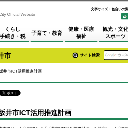
文字サイズ・色合いの
City Official Website
くらし
健康・医療
観光・文
子育て・教育
手続き・税
福祉
スポーツ
井市
サイト検索
 坂井市ICT活用推進計画
坂井市ICT活用推進計画