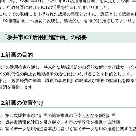
本市では、令和2年3月に「坂井市ICT活用推進計画」を策定し、令和2
て、行政分野におけるICTの活用を推進してまいりました。
これまでの取組により得られた成果の整理とともに、課題として把握さ
「DX推進計画」へ適切に反映し、継続的かつ計画的に推進してまいり
「坂井市ICT活用推進計画」の概要
1.計画の目的
ICTの活用推進を通じ、将来的な地域課題の自発的な解消や行政サービ
民の利便性の向上と地域経済の活性化につなげることを目的とします。
また、必要経費の削減、職員の事務負担の軽減及び業務の効率化を図る
解消を目指します。
2.計画の位置付け
1）第二次坂井市総合計画の施策推進の下支えとなる個別計画
2）坂井市情報化計画を引き継ぐ、本市の情報化を推進する計画
3）官民データ活用推進基本法に基づく官民データ活用の推進に関する