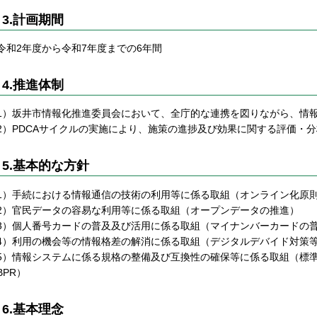
3.計画期間
令和2年度から令和7年度までの6年間
4.推進体制
1）坂井市情報化推進委員会において、全庁的な連携を図りながら、情
2）PDCAサイクルの実施により、施策の進捗及び効果に関する評価・
5.基本的な方針
1）手続における情報通信の技術の利用等に係る取組（オンライン化原
2）官民データの容易な利用等に係る取組（オープンデータの推進）
3）個人番号カードの普及及び活用に係る取組（マイナンバーカードの
4）利用の機会等の情報格差の解消に係る取組（デジタルデバイド対策
5）情報システムに係る規格の整備及び互換性の確保等に係る取組（標
BPR）
6.基本理念