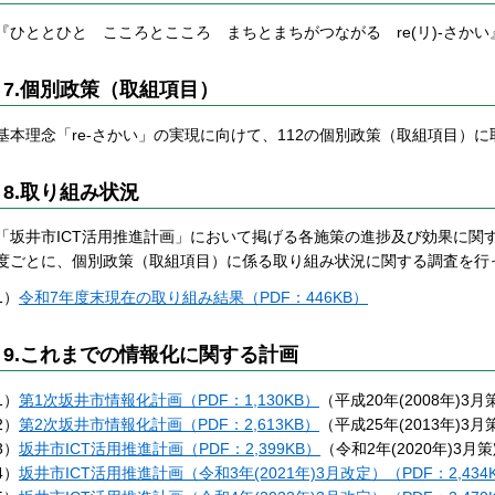
『ひととひと こころとこころ まちとまちがつながる re(リ)-さかい
7.個別政策（取組項目）
基本理念「re-さかい」の実現に向けて、112の個別政策（取組項目）
8.取り組み状況
「坂井市ICT活用推進計画」において掲げる各施策の進捗及び効果に関
度ごとに、個別政策（取組項目）に係る取り組み状況に関する調査を行
1）
令和7年度末現在の取り組み結果（PDF：446KB）
9.これまでの情報化に関する計画
1）
第1次坂井市情報化計画（PDF：1,130KB）
（平成20年(2008年)3
2）
第2次坂井市情報化計画（PDF：2,613KB）
（平成25年(2013年)3
3）
坂井市ICT活用推進計画（PDF：2,399KB）
（令和2年(2020年)3月
4）
坂井市ICT活用推進計画（令和3年(2021年)3月改定）（PDF：2,434