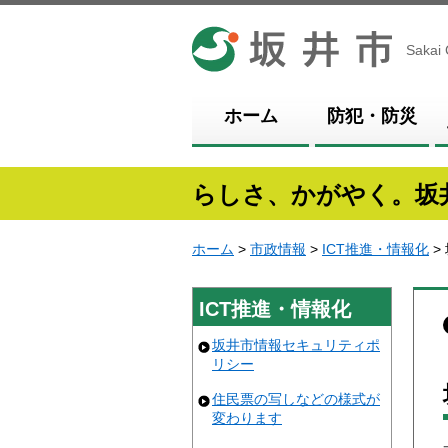
坂井市
Sakai 
ホーム
防犯・防災
らしさ、かがやく。坂
ホーム
>
市政情報
>
ICT推進・情報化
>
ICT推進・情報化
坂井市情報セキュリティポ
リシー
住民票の写しなどの様式が
変わります