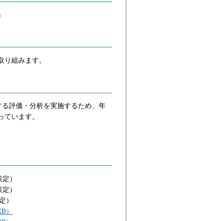
』
に取り組みます。
する評価・分析を実施するため、年
っています。
月策定）
月策定）
策定）
KB）