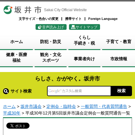
坂井市
Sakai City Official Website
文字サイズ・色合いの変更
携帯サイト
Foreign Language
音声読み上げ
サイトマップ
くらし
ホーム
防犯・防災
子育て・教育
手続き・税
健康・医療
観光・文化
事業者向け
市政情報
福祉
スポーツ
らしさ、かがやく。坂井市
サイト検索
ホーム
>
坂井市議会
>
定例会・臨時会
>
一般質問・代表質問通告
>
平成30年
> 平成30年12月第5回坂井市議会定例会一般質問通告一覧