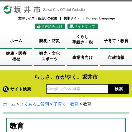
坂井市
Sakai City Official Website
文字サイズ・色合いの変更
携帯サイト
Foreign Language
音声読み上げ
サイトマップ
くらし
ホーム
防犯・防災
子育て・教育
手続き・税
健康・医療
観光・文化
事業者向け
市政情報
福祉
スポーツ
らしさ、かがやく。坂井市
サイト検索
ホーム
>
よくあるご質問
>
子育て・教育
> 教育
教育