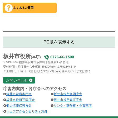
よくあるご質問
PC版を表示する
坂井市役所
(本庁)
0776-66-1500
〒919-0592 福井県坂井市坂井町下新庄第1号1番地
受付時間：月曜日から金曜日 8時30分から17時15分まで
※土曜日、日曜日、祝日および12月29日から翌年1月3日までは除く
お問い合わせ
庁舎内案内・各庁舎へのアクセス
坂井市役所本庁舎
坂井市役所丸岡庁舎
坂井市役所三国庁舎
坂井市役所春江庁舎
個人情報保護方針
リンク・著作権・免責事項
ウェブアクセシビリティ方針