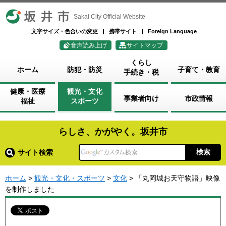
坂井市
Sakai City Official Website
文字サイズ・色合いの変更
携帯サイト
Foreign Language
音声読み上げ
サイトマップ
くらし
ホーム
防犯・防災
子育て・教育
手続き・税
健康・医療
観光・文化
事業者向け
市政情報
福祉
スポーツ
らしさ、かがやく。坂井市
サイト検索
ホーム
>
観光・文化・スポーツ
>
文化
> 「丸岡城お天守物語」映像
を制作しました