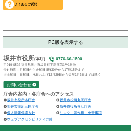
よくあるご質問
PC版を表示する
坂井市役所
(本庁)
0776-66-1500
〒919-0592 福井県坂井市坂井町下新庄第1号1番地
受付時間：月曜日から金曜日 8時30分から17時15分まで
※土曜日、日曜日、祝日および12月29日から翌年1月3日までは除く
お問い合わせ
庁舎内案内・各庁舎へのアクセス
坂井市役所本庁舎
坂井市役所丸岡庁舎
坂井市役所三国庁舎
坂井市役所春江庁舎
個人情報保護方針
リンク・著作権・免責事項
ウェブアクセシビリティ方針