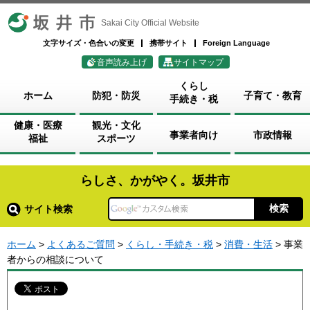
坂井市
Sakai City Official Website
文字サイズ・色合いの変更
携帯サイト
Foreign Language
音声読み上げ
サイトマップ
くらし
ホーム
防犯・防災
子育て・教育
手続き・税
健康・医療
観光・文化
事業者向け
市政情報
福祉
スポーツ
らしさ、かがやく。坂井市
サイト検索
ホーム
>
よくあるご質問
>
くらし・手続き・税
>
消費・生活
> 事業
者からの相談について