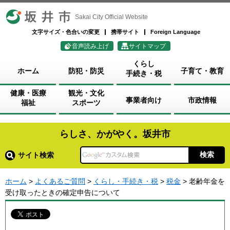
坂井市
Sakai City Official Website
文字サイズ・色合いの変更
携帯サイト
Foreign Language
音声読み上げ
サイトマップ
くらし
ホーム
防犯・防災
子育て・教育
手続き・税
健康・医療
観光・文化
事業者向け
市政情報
福祉
スポーツ
らしさ、かがやく。坂井市
サイト検索
ホーム
>
よくあるご質問
>
くらし・手続き・税
>
税金
> 老齢年金を
受け取ったときの確定申告について