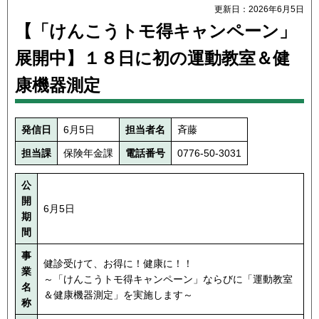
更新日：2026年6月5日
【「けんこうトモ得キャンペーン」
展開中】１８日に初の運動教室＆健
康機器測定
発信日
6月5日
担当者名
斉藤
担当課
保険年金課
電話番号
0776-50-3031
公
開
6月5日
期
間
事
健診受けて、お得に！健康に！！
業
～「けんこうトモ得キャンペーン」ならびに「運動教室
名
＆健康機器測定」を実施します～
称