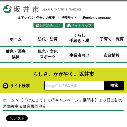
坂井市
Sakai City Official Website
文字サイズ・色合いの変更
携帯サイト
Foreign Language
音声読み上げ
サイトマップ
くらし
ホーム
防犯・防災
子育て・教育
手続き・税
健康・医療
観光・文化
事業者向け
市政情報
福祉
スポーツ
らしさ、かがやく。坂井市
サイト検索
ホーム
> 【「けんこうトモ得キャンペーン」展開中】１８日に初の
運動教室＆健康機器測定