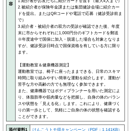
1.紹介者がお友だちに紹介カードを渡す（最大4人まで）
容
2.被紹介者が保険年金課または集団健診会場に紹介カー
ドを提出。またはQRコードや電話で応募（健診受診前ま
で）
3.紹介者・被紹介者の双方の受診が確認できた後、年度
末に市からそれぞれに1,000円分のギフトカードを郵送
※年度途中で国保に加入・脱退した場合も対象となりま
すが、健診受診日時点で国保資格を有している方に限り
ます。
【運動教室＆健康機器測定】
運動教室では、椅子に座ったままできる、日常のスキマ
時間に取り組みやすい簡単な運動を紹介します。運動が
苦手な方や高齢の方でも無理なく参加できます。
また、健康機器ではボディプランナーを用いた測定によ
り、体脂肪率や筋肉量などを把握し、自身の体のバラン
スや状態を「見える化」します。これにより、健康づく
りの第一歩として、気軽にご自身の体の状態を確認する
ことができます。
添付資料1
けんこうトモ得キャンペーン（PDF：1,141KB）