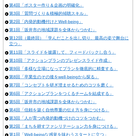
第4回「ポスター作り＆企画の明確化」
第3回「質問づくり＆積極的傾聴スキル」
第2回「内発的動機付けとWell-being」
第1回「坂井市の地域課題を全体からつかむ」
第12回（最終回）「学んだことを出し切り、最高の姿で舞台に
立つ」
第11回「スライドを披露して、フィードバックし合う」
第10回「アクションプランのプレゼンスライド作成」
第9回「多様な立場になってプランを徹底的に精査する」
第8回「卒業生のその後をwell-beingから探る」
第7回「コンセプトを研ぎ澄ませるためのコツを磨く」
第6回「アクションプランをつくるチームを結成する」
第5回「坂井市の地域課題を全体からつかむ」
第4回「信頼を築く自他尊重の伝え方を身につける」
第3回「人が育つ内発的動機づけのコツをつかむ」
第2回「まちを耕すファシリテーション力を身につける」
第1回「Well-beingな感覚を味わうスタートに立つ」