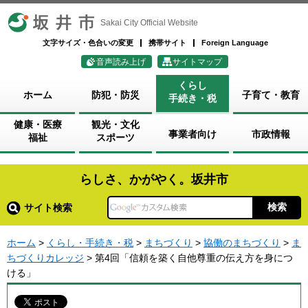
坂井市
Sakai City Official Website
文字サイズ・色合いの変更
携帯サイト
Foreign Language
音声読み上げ
サイトマップ
くらし
ホーム
防犯・防災
子育て・教育
手続き・税
健康・医療
観光・文化
事業者向け
市政情報
福祉
スポーツ
らしさ、かがやく。坂井市
サイト検索
ホーム
>
くらし・手続き・税
>
まちづくり
>
協働のまちづくり
>
ま
ちづくりカレッジ
> 第4回「信頼を築く自他尊重の伝え方を身につ
ける」