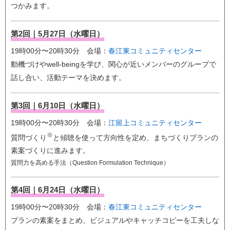
つかみます。
第2回｜5月27日（水曜日）
19時00分〜20時30分 会場：
春江東コミュニティセンター
動機づけやwell-beingを学び、関心が近いメンバーのグループで
話し合い、活動テーマを決めます。
第3回｜6月10日（水曜日）
19時00分〜20時30分 会場：
江留上コミュニティセンター
※
質問づくり
と傾聴を使って方向性を定め、まちづくりプランの
素案づくりに進みます。
質問力を高める手法（
Question Formulation Technique）
第4回｜6月24日（水曜日）
19時00分〜20時30分 会場：
春江東コミュニティセンター
プランの素案をまとめ、ビジュアルやキャッチコピーを工夫しな