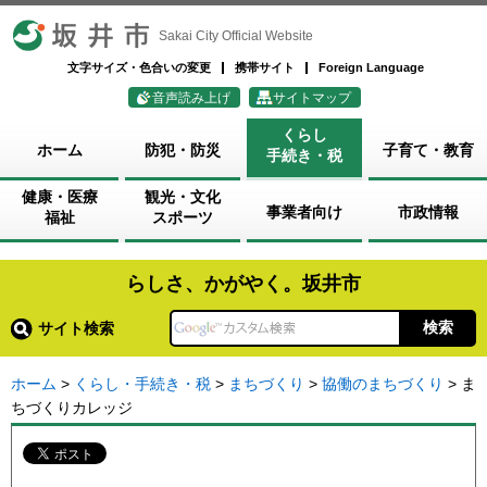
坂井市
Sakai City Official Website
文字サイズ・色合いの変更
携帯サイト
Foreign Language
音声読み上げ
サイトマップ
くらし
ホーム
防犯・防災
子育て・教育
手続き・税
健康・医療
観光・文化
事業者向け
市政情報
福祉
スポーツ
らしさ、かがやく。坂井市
サイト検索
ホーム
>
くらし・手続き・税
>
まちづくり
>
協働のまちづくり
> ま
ちづくりカレッジ