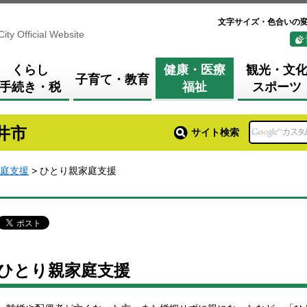
文字サイズ・色合いの
City Official Website
くらし
健康・医療
観光・文
子育て・教育
手続き・税
福祉
スポーツ
井市
サイト検索
庭支援
> ひとり親家庭支援
ひとり親家庭支援