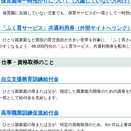
保育園等一時預かりについて（入園していない方向け
保育園に在籍していない児童でも、保育サービスの一環として一時預
「ふく育サービス」共通利用券（外部サイトへリンク
ひとり親家庭など普段の育児負担が大きい世帯を対象に、「ふく育さ
やすくなるよう、48,000円分の「ふく育サービス」共通利用券を配布
仕事・資格取得のこと
自立支援教育訓練給付金
ひとり親家庭の母または父が、指定した職業能力開発のための講座を
一部として給付金を支給します。
高等職業訓練促進給付金
ひとり親家庭の母または父が、特定の資格取得のため、6か月以上養