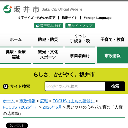
坂井市
Sakai City Official Website
文字サイズ・色合いの変更
携帯サイト
Foreign Language
音声読み上げ
サイトマップ
くらし
ホーム
防犯・防災
子育て・教育
手続き・税
健康・医療
観光・文化
事業者向け
市政情報
福祉
スポーツ
らしさ、かがやく。坂井市
サイト検索
ホーム
>
市政情報
>
広報
>
FOCUS（まちの話題）
>
FOCUS（2026年）
>
2026年5月
> 思いやりの心を花で育む「人権
の花運動」