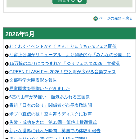
ページの先頭へ戻る
2026年5月
わくわくイベントがたくさん！りゅうちぃ’sフェス開催
江留上公園がリニューアル より開放的な「みんなの公園」に
15万輪のユリにつつまれて「ゆりフェスタ2026」大盛況
GREEN FLASH Fes 2026！空と海が広がる音楽フェス
文部科学大臣表彰を報告
児童図書を寄贈いただきました
6基の山車が勢揃い 熱気あふれる三国祭
番組「日本の祭り」関係者が市長表敬訪問
米プロ直伝の技！空を舞うディスクに歓声
失敗・成功を力に 第33回一筆啓上賞顕賞式
新たな世界に触れた瞬間 英国での体験を報告