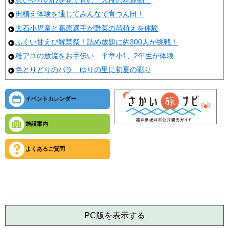
思いやりの心を花で育む「人権の花運動」
田植え体験を通じてみんなで育つん田！
大石小児童と高原選手が野菜の苗植えを体験
ふくい甘えび解禁祭！詰め放題に約300人が挑戦！
稚アユの放流をお手伝い 平章小1、2年生が体験
色とりどりのバラ ゆりの里に初夏の彩り
イベントカレンダー
施設案内
よくあるご質問
PC版を表示する