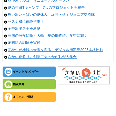
城小屋マルコ リニューアルオープン
夏の竹田Tキャンプ 7つのプロジェクトを報告
思い出いっぱいの夏休み 坂井・延岡ジュニア交流隊
セスナ機に体験搭乗！
全中出場選手を激励
三国の涼夜に咲く大輪 夏の風物詩、夜空に輝く
消防総合訓練を実施
高校生が地域の未来を探る！デジタル帰宅部2025本格始動
さかい夏祭りに創意工夫のかがしが大集合
イベントカレンダー
施設案内
よくあるご質問