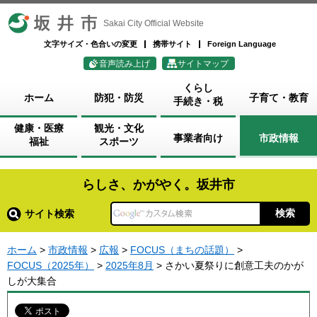
坂井市
Sakai City Official Website
文字サイズ・色合いの変更
携帯サイト
Foreign Language
音声読み上げ
サイトマップ
くらし
ホーム
防犯・防災
子育て・教育
手続き・税
健康・医療
観光・文化
事業者向け
市政情報
福祉
スポーツ
らしさ、かがやく。坂井市
サイト検索
ホーム
>
市政情報
>
広報
>
FOCUS（まちの話題）
>
FOCUS（2025年）
>
2025年8月
> さかい夏祭りに創意工夫のかが
しが大集合